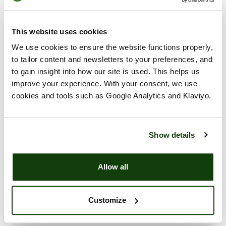
Overig
This website uses cookies
Contact
We use cookies to ensure the website functions properly,
to tailor content and newsletters to your preferences, and
Levering
to gain insight into how our site is used. This helps us
improve your experience. With your consent, we use
Wat is de minimale orderwaarde?
cookies and tools such as Google Analytics and Klaviyo.
Wat zijn de leveringskosten?
Show details
Hoe weet ik wanneer mijn bestelling wordt
geleverd?
Allow all
Kan ik mijn leveradres aanpassen?
Customize
Ik kom niet aan de minimale orderwaarde, wat
nu?