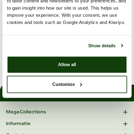
to tailor content and newsletters to your preferences, and
Overig
to gain insight into how our site is used. This helps us
improve your experience. With your consent, we use
Contact
cookies and tools such as Google Analytics and Klaviyo.
Contact
Show details
Ik wil liever een persoonlijke afspraak maken,
kan dat?
Allow all
Customize
Mega Collections is een FSC® gecertificeerd bedrijf geregistreerd onder
nummer SKH-COC-000608 (FSC-C165099).
Mega Collections
Informatie