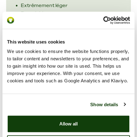
Extrêmement léger
Recyclable
Astuce ! Les petits articles se vendent
parfaitement.
This website uses cookies
We use cookies to ensure the website functions properly,
to tailor content and newsletters to your preferences, and
Découvrez nos groupes de
to gain insight into how our site is used. This helps us
produits
improve your experience. With your consent, we use
cookies and tools such as Google Analytics and Klaviyo.
Show details
Allow all